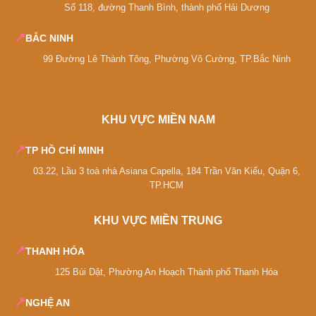
Số 118, đường Thanh Bình, thành phố Hải Dương
authentic:
📍
BẮC NINH
Đối xứng tuyệt đối quanh trục giữa:
tỷ lệ vàng
1.618 cho mọi kích thước cửa sổ, cửa chính,
99 Đường Lê Thành Tông, Phường Võ Cường, TP.Bắc Ninh
chiều cao tầng.
Vòm bán nguyệt Romanesque:
cửa chính và
cửa sổ tầng trệt đều có vòm bán nguyệt với
KHU VỰC MIỀN NAM
keystone đá khóa.
📍
TP HỒ CHÍ MINH
Loggia hành lang cột:
hành lang ngoài có cột đá
03.22, Lầu 3 toà nhà Asiana Capella, 184 Trần Văn Kiểu, Quận 6,
Doric/Composite mở rộng 3-5 nhịp ở mặt tiền
TP.HCM
hoặc bên hông.
Mái ngói terracotta cong:
ngói đỏ tuscan kiểu
KHU VỰC MIỀN TRUNG
Roman half-pipe, dốc nhẹ 18-25°. Khác hoàn toàn
📍
THANH HÓA
với mái Mansard Pháp.
125 Bùi Dật, Phường An Hoạch Thành phố Thanh Hóa
Sân trong courtyard:
hồ phun nước hoặc sân lát
đá ở giữa biệt thự, các phòng mở ra sân trong.
📍
NGHỆ AN