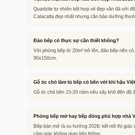
Điều mà hầu hết bài viết về phòng bếp đẹp bỏ
Quartzite tự nhiên kết hợp vẻ đẹp vân đá với 
— phải được điều chỉnh theo chiều cao trung 
Calacatta đẹp nhất nhưng cần bảo dưỡng thườ
mặt bàn chuẩn châu Âu là 90cm, nhưng với ng
Lịch Sử Tiến Hóa Của Không Gian
Đảo bếp có thực sự cần thiết không?
Trong kiến trúc Việt truyền thống, bếp luôn l
Với phòng bếp từ 20m² trở lên, đảo bếp nên có. 
biệt thự khu đô thị mới xuất hiện cùng với ả
90x150cm.
Phòng bếp mở liền phòng khách trở thành xu 
theo là
bếp bán mở thông minh
: không gian
Gỗ óc chó làm tủ bếp có bền với khí hậu Vi
liên thông không gian. Đây là giải pháp rất p
Gỗ óc chó bền 15-20 năm nếu sấy khô đến độ ẩ
5 Phong Cách Phòng Bếp Đẹp Phổ
Lựa chọn phong cách bếp không nên tách rời 
Phòng bếp mở hay bếp đóng phù hợp nhà V
Bếp bán mở là xu hướng 2026: kết nối thị giác 
Hiện Đại Minimalist
Tân Cổ Điể
cảm giác không gian liên thông.