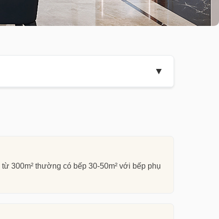
▼
ng bếp đẹp theo tiêu chuẩn luxury 2026 là
mỹ đồng bộ với kiến trúc tổng thể
và
chất
thự từ 300m² thường có bếp 30-50m² với bếp phụ
í cụ thể: (1) Bố cục tam giác vàng hoạt động
àn và cánh tủ chịu đựng tốt trong điều kiện
êm.