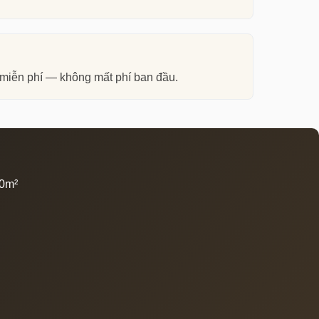
 nắm Push-to-open hoặc profile âm, mặt bàn
au giữa các cánh tủ, chất lượng bề mặt phủ
n miễn phí — không mất phí ban đầu.
àng 24k, đèn thả trần pha lê trên đảo bếp. Sự
m mới thực hiện đúng.
ó mặt thẳng, đá granite đen hoặc marble vân
00m²
Vùng Lưu Trữ (Storage Zone)
 cẩu
Tủ cao kịch trần cho đồ khô, tủ lạnh
ủ. Bề
âm tủ built-in, kệ mở trang trí, giá kéo
gạch
thông minh. Phân loại theo tần suất:
thường xuyên ở tầm tay, hiếm dùng ở