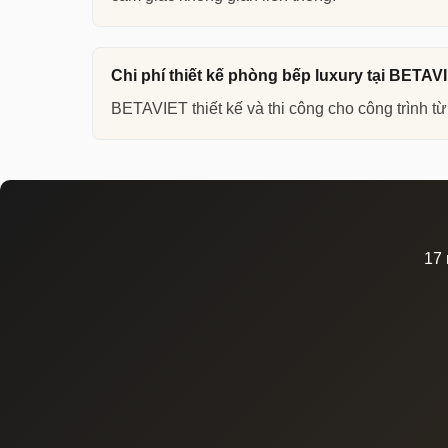
Hiện đại Minimalist
chiếm khoảng 40% dự án 
đá slab khổ lớn không mạch nối. Sự tinh tế n
Chi phí thiết kế phòng bếp luxury tại BETAV
sơn.
BETAVIET thiết kế và thi công cho công trình t
Tân Cổ Điển Pháp
yêu cầu cao về gia công: 
khác biệt nằm ở độ tinh xảo của phào chỉ và t
Gỗ óc chó Japandi
đang tăng mạnh trong phâ
mây, thiết bị mạ đen nhám. Không gian ấm áp,
17 
4 Vùng Chức Năng Không Thể Thi
Phân chia vùng chức năng rõ ràng là nền tản
Vùng Chuẩn Bị (Prep Zone)
Vùn
Mặt bàn rộng gần bồn rửa, ánh sáng
Bếp 
làm việc đủ. Tích hợp giá dao từ, thớt
mùi 
tích hợp hoặc thớt kéo. Mặt đá
Mặt 
porcelain hoặc quartzite chịu lực tốt.
chắn