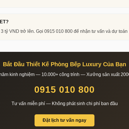
bếp cao cấp của BETAVIET: mặt phẳng phủ màu trung tính, tay
ằm ở từng chi tiết — độ thẳng của cạnh tủ, khoảng cách đều nh
IET?
ừ 3 tỷ VND trở lên. Gọi 0915 010 800 để nhận tư vấn và dự toá
cánh tủ có gờ chỉ, màu trắng ngà hoặc xanh cổ vịt, tay nắm mạ v
ỉ lệ các panel tủ — chi tiết mà chỉ đơn vị có kinh nghiệm lâu nă
n khúc biệt thự nhà vườn và nghỉ dưỡng: cánh tủ veneer óc ch
 bền vững và có chiều sâu theo thời gian.
Bắt Đầu Thiết Kế Phòng Bếp Luxury Của Bạn
năm kinh nghiệm — 10.000+ công trình — Xưởng sản xuất 20
ếu Trong Phòng Bếp Luxury
0915 010 800
g của một phòng bếp vận hành hiệu quả:
Tư vấn miễn phí — Không phát sinh chi phí ban đầu
g Nấu Nướng (Cook Zone)
Vùng Rửa Dọn (Clean Zone)
gas hoặc bếp từ cao cấp, máy hút
Bồn rửa đơn hoặc đôi, vòi xả cần
công suất mạnh từ 600-900 m³/h.
hoặc kéo dài. Máy rửa chén âm t
Đặt lịch tư vấn ngay
bếp có vùng chống nhiệt, tấm
mặt xung quanh chống nước, ốp 
 dầu mỡ thép không gỉ hoặc kính
hoặc kính bảo vệ tường sau bồn.