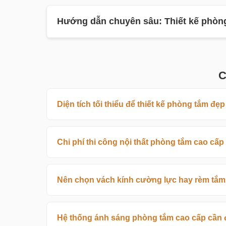
Hướng dẫn chuyên sâu: Thiết kế phòng
Thiết Kế Phòng Tắm Đẹp Sang Trọ
C
Phòng tắm không còn đơn thuần là không gian v
Diện tích tối thiểu để thiết kế phòng tắm đẹp
rõ nhất đẳng cấp sống của gia chủ. BETAVIET vớ
một phòng tắm đẹp thực sự đẳng cấp - không 
Chi phí thi công nội thất phòng tắm cao cấp
1. Kích Thước và Bố Cục Phòng 
Kích thước là yếu tố đầu tiên quyết định chất 
đến đâu.
Nên chọn vách kính cường lực hay rèm tắ
Tiêu chuẩn kích thước theo phân
Hệ thống ánh sáng phòng tắm cao cấp cần 
Phòng tắm master bedroom tối thiểu:
6m