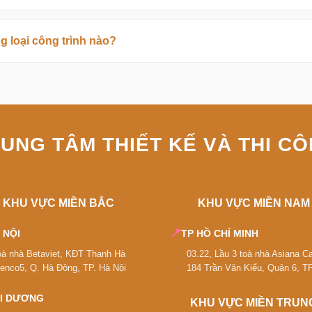
ao:
9-12m² — bổ sung lavabo đôi, khu thay đồ riêng
 loại công trình nào?
m² — có bồn ngâm freestanding, shower rain overhead, khu sau
— shower cabin + lavabo + bồn cầu
hòng tắm
 thành 3 vùng rõ ràng:
Vùng ướt
(shower, bồn tắm) —
Vùng k
UNG TÂM THIẾT KẾ VÀ THI C
oặc tường ngăn bán cao chia ranh giới vùng ướt/khô, đảm bảo s
p.
AVIET thực hiện đều áp dụng nguyên tắc zoning này, đảm bảo k
KHU VỰC MIỀN BẮC
KHU VỰC MIỀN NAM
📍
 NỘI
TP HỒ CHÍ MINH
m Đẹp Phổ Biến Nhất
oà nhà Betaviet, KĐT Thanh Hà
03.22, Lầu 3 toà nhà Asiana Ca
ienco5, Q. Hà Đông, TP. Hà Nội
184 Trần Văn Kiểu, Quận 6, 
ôn ngữ thẩm mỹ riêng. Lựa chọn phong cách phòng tắm cần ăn k
I DƯƠNG
KHU VỰC MIỀN TRUN