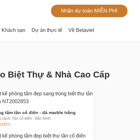
Nhận dự toán MIỄN PHÍ
Khách sạn
Dự án thực tế
Về Betaviet
ho Biệt Thự & Nhà Cao Cấp
g tắm tân cổ điển - đá marble trắng
 cách: Tân cổ điển · Bắc Ninh
02853