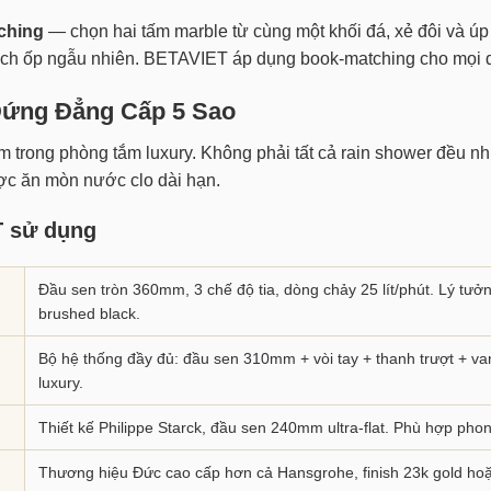
ching
— chọn hai tấm marble từ cùng một khối đá, xẻ đôi và úp
ách ốp ngẫu nhiên. BETAVIET áp dụng book-matching cho mọi dự
Đứng Đẳng Cấp 5 Sao
tắm trong phòng tắm luxury. Không phải tất cả rain shower đều
ược ăn mòn nước clo dài hạn.
T sử dụng
Đầu sen tròn 360mm, 3 chế độ tia, dòng chảy 25 lít/phút. Lý tư
brushed black.
Bộ hệ thống đầy đủ: đầu sen 310mm + vòi tay + thanh trượt + v
luxury.
Thiết kế Philippe Starck, đầu sen 240mm ultra-flat. Phù hợp phong
Thương hiệu Đức cao cấp hơn cả Hansgrohe, finish 23k gold hoặ