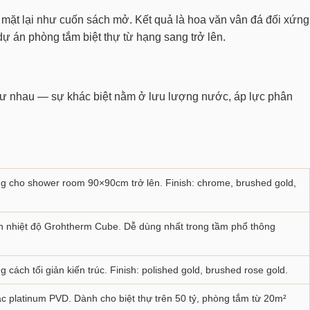
 mặt lại như cuốn sách mở. Kết quả là hoa văn vân đá đối xứng
 án phòng tắm biệt thự từ hạng sang trở lên.
 như nhau — sự khác biệt nằm ở lưu lượng nước, áp lực phân
ởng cho shower room 90×90cm trở lên. Finish: chrome, brushed gold,
an nhiệt độ Grohtherm Cube. Dễ dùng nhất trong tầm phổ thông
 cách tối giản kiến trúc. Finish: polished gold, brushed rose gold.
c platinum PVD. Dành cho biệt thự trên 50 tỷ, phòng tắm từ 20m²