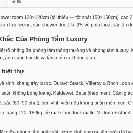
trở lên.
wer room 120×120cm (tối thiểu — tốt nhất 150×150cm), cao 2.4
ới van lưu lượng; sàn shower dốc 1.5–2% về phía thoát sàn ẩn dư
 Khắc Của Phòng Tắm Luxury
biệt rõ nhất giữa phòng tắm thông thường và phòng tắm luxury. 
e, ánh sáng backlit và tầm nhìn ra không gian.
 biệt thự
vệ sinh, kháng trầy xước. Duravit Starck, Villeroy & Boch Loop 
 satin không bóng loáng. Kaldewei, Bette (thép men). Cảm giác 
 sắc (60–90 phút), bền vĩnh viễn nếu không bị ăn mòn men. Chain
sin, nặng 120–180kg, bề mặt stone-look matte. Victoria + Albe
đặt giữa phòng tắm hoặc sát tường kính nhìn ra sân vườn là hai 