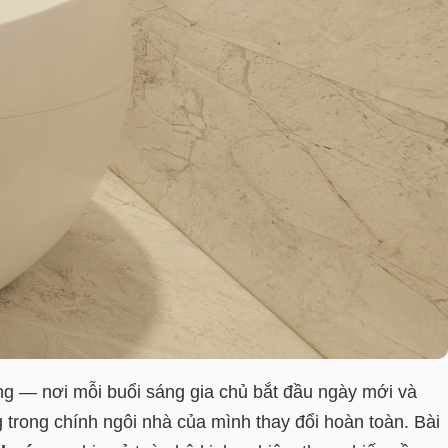
ợng — nơi mỗi buổi sáng gia chủ bắt đầu ngày mới và
 trong chính ngôi nhà của mình thay đổi hoàn toàn. Bài