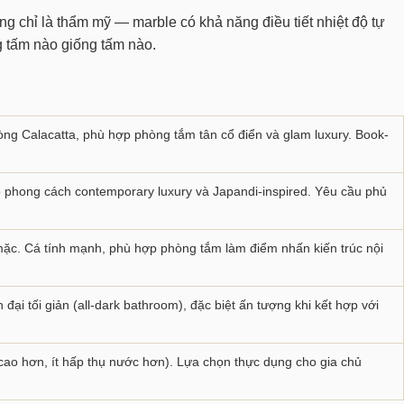
ng chỉ là thẩm mỹ — marble có khả năng điều tiết nhiệt độ tự
g tấm nào giống tấm nào.
ng Calacatta, phù hợp phòng tắm tân cổ điển và glam luxury. Book-
o phong cách contemporary luxury và Japandi-inspired. Yêu cầu phủ
ặc. Cá tính mạnh, phù hợp phòng tắm làm điểm nhấn kiến trúc nội
ại tối giản (all-dark bathroom), đặc biệt ấn tượng khi kết hợp với
ao hơn, ít hấp thụ nước hơn). Lựa chọn thực dụng cho gia chủ