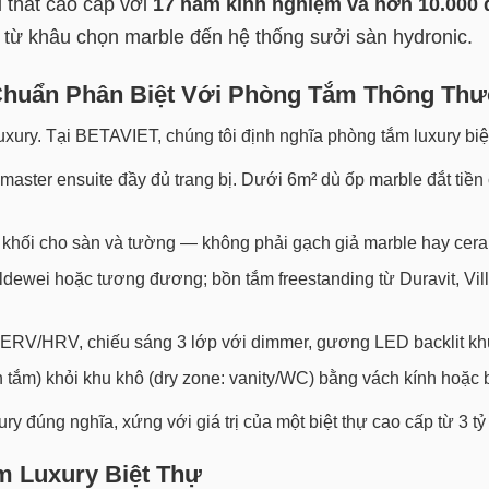
i thất cao cấp với
17 năm kinh nghiệm và hơn 10.000 
 từ khâu chọn marble đến hệ thống sưởi sàn hydronic.
 Chuẩn Phân Biệt Với Phòng Tắm Thông Th
ury. Tại BETAVIET, chúng tôi định nghĩa phòng tắm luxury biệt 
aster ensuite đầy đủ trang bị. Dưới 6m² dù ốp marble đắt tiền 
khối cho sàn và tường — không phải gạch giả marble hay ceram
ldewei hoặc tương đương; bồn tắm freestanding từ Duravit, Vil
 ERV/HRV, chiếu sáng 3 lớp với dimmer, gương LED backlit khu
 tắm) khỏi khu khô (dry zone: vanity/WC) bằng vách kính hoặc 
ury đúng nghĩa, xứng với giá trị của một
biệt thự cao cấp
từ 3 tỷ 
m Luxury Biệt Thự