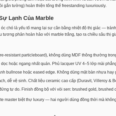
òi gắn tường) hoàn thiện tổng thể freestanding luxuriously.
 Sự Lạnh Của Marble
 óc chó là yếu tố mang lại sự cân bằng nhiệt độ thị giác — trá
 tương phản hoàn hảo với marble trắng, tạo ra chiều sâu thị gi
resistant particleboard), không dùng MDF thông thường tron
 dọc hoặc ngang nhất quán. Phủ lacquer UV 4–5 lớp mài phẳng
ạnh bullnose hoặc eased edge. Không dùng mặt bàn nhựa hay 
, dễ vệ sinh. Chất liệu ceramic cao cấp (Duravit, Villeroy & B
ng tự do. Finish đồng bộ với vòi sen: brushed gold, brushed 
te master biệt thự luxury — hai người dùng đồng thời mà không 