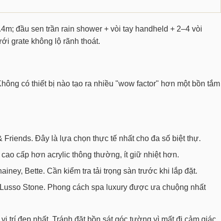
m; đầu sen trần rain shower + vòi tay handheld + 2–4 vòi
ới grate không lộ rãnh thoát.
Không có thiết bị nào tạo ra nhiều "wow factor" hơn một bồn tắm
& Friends. Đây là lựa chọn thực tế nhất cho đa số biệt thự.
cao cấp hơn acrylic thông thường, ít giữ nhiệt hơn.
ey, Bette. Cần kiểm tra tải trọng sàn trước khi lắp đặt.
rt, Lusso Stone. Phong cách spa luxury được ưa chuộng nhất
vị trí đẹp nhất. Tránh đặt bồn sát góc tường vì mất đi cảm giác