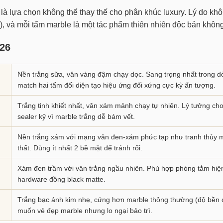
 là lựa chọn không thể thay thế cho phân khúc luxury. Lý do khô
, và mỗi tấm marble là một tác phẩm thiên nhiên độc bản khôn
026
Nền trắng sữa, vân vàng đậm chạy dọc. Sang trọng nhất trong dò
match hai tấm đối diện tạo hiệu ứng đối xứng cực kỳ ấn tượng.
Trắng tinh khiết nhất, vân xám mảnh chạy tự nhiên. Lý tưởng ch
sealer kỹ vì marble trắng dễ bám vết.
Nền trắng xám với mạng vân đen-xám phức tạp như tranh thủy m
thất. Dùng ít nhất 2 bề mặt để tránh rối.
Xám đen trầm với vân trắng ngầu nhiên. Phù hợp phòng tắm hiện đ
hardware đồng black matte.
Trắng bạc ánh kim nhẹ, cứng hơn marble thông thường (độ bền c
muốn vẻ đẹp marble nhưng lo ngại bảo trì.