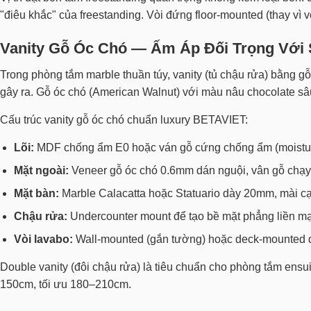
"điêu khắc" của freestanding. Vòi đứng floor-mounted (thay vì v
Vanity Gỗ Óc Chó — Ấm Áp Đối Trọng Với
Trong phòng tắm marble thuần túy, vanity (tủ chậu rửa) bằng gỗ
gây ra. Gỗ óc chó (American Walnut) với màu nâu chocolate sâu
Cấu trúc vanity gỗ óc chó chuẩn luxury BETAVIET:
Lõi:
MDF chống ẩm E0 hoặc ván gỗ cứng chống ẩm (moisture-
Mặt ngoài:
Veneer gỗ óc chó 0.6mm dán nguội, vân gỗ chạy
Mặt bàn:
Marble Calacatta hoặc Statuario dày 20mm, mài c
Chậu rửa:
Undercounter mount để tạo bề mặt phẳng liền mạch
Vòi lavabo:
Wall-mounted (gắn tường) hoặc deck-mounted đứ
Double vanity (đôi chậu rửa) là tiêu chuẩn cho phòng tắm ensui
150cm, tối ưu 180–210cm.