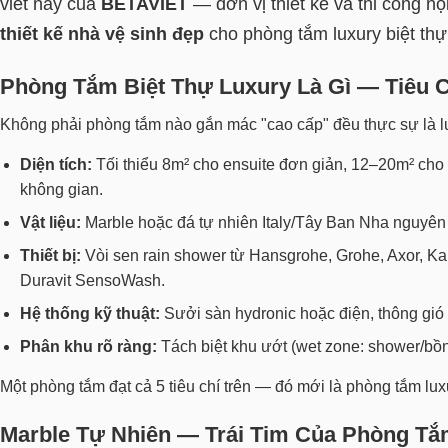
viết này của
BETAVIET
— đơn vị thiết kế và thi công nộ
thiết kế nhà vệ sinh đẹp
cho phòng tắm luxury biệt thự
Phòng Tắm Biệt Thự Luxury Là Gì — Tiêu
Không phải phòng tắm nào gắn mác "cao cấp" đều thực sự là lux
Diện tích:
Tối thiểu 8m² cho ensuite đơn giản, 12–20m² cho m
không gian.
Vật liệu:
Marble hoặc đá tự nhiên Italy/Tây Ban Nha nguyên 
Thiết bị:
Vòi sen rain shower từ Hansgrohe, Grohe, Axor, Ka
Duravit SensoWash.
Hệ thống kỹ thuật:
Sưởi sàn hydronic hoặc điện, thông gió
Phân khu rõ ràng:
Tách biệt khu ướt (wet zone: shower/bồn
Một phòng tắm đạt cả 5 tiêu chí trên — đó mới là phòng tắm lux
Marble Tự Nhiên — Trái Tim Của Phòng Tắ