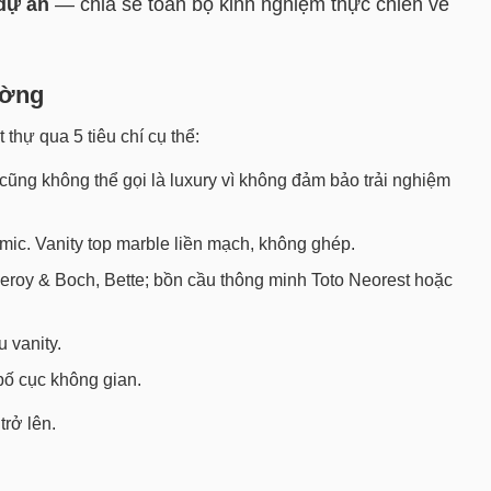
dự án
— chia sẻ toàn bộ kinh nghiệm thực chiến về
ường
thự qua 5 tiêu chí cụ thể:
cũng không thể gọi là luxury vì không đảm bảo trải nghiệm
ic. Vanity top marble liền mạch, không ghép.
leroy & Boch, Bette; bồn cầu thông minh Toto Neorest hoặc
 vanity.
bố cục không gian.
trở lên.