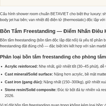
Cấu hình shower room chuẩn BETAVIET cho biệt thự luxury: sho
body jet hai bên; van nhiệt độ điện tử (thermostatic) độc lập v
Bồn Tắm Freestanding — Điểm Nhấn Điêu
Bồn tắm freestanding (bồn tắm độc lập đặt nổi) là yếu tố phân 
freestanding đặt đúng chỗ — đặc biệt khi kết hợp với sàn marbl
Phân loại bồn tắm freestanding cho phòng tắm
Acrylic reinforced:
Nhẹ nhất, giữ nhiệt tốt (30–45 phút), dễ 
Cast mineral/Solid surface:
Nặng hơn acrylic, bề mặt matte
Cast iron (gang đúc):
Nặng nhất (150–300kg), giữ nhiệt xuất
Stone resin/Solid composite:
Đúc từ bột đá tự nhiên và re
2026.
Vị trí đặt bồn tắm freestanding quan trọng không kém loại bồn: 