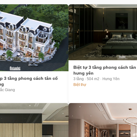
Biệt tự 3 tầng phong cách tân 
hưng yên
ập 3 tầng phong cách tân cổ
3 tầng · 504 m2 · Hưng Yên
ng
Biệt thự
Bắc Giang