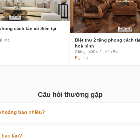
 phong cách tân cổ điển tại
Biệt thự 2 tầng phong cách tân
hú Thọ
hoà bình
2 tầng · 430 m2 · Hòa Bình
Biệt thự
Câu hỏi thường gặp
n khoảng bao nhiêu?
t bao lâu?