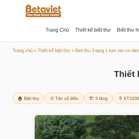
Trang Chủ
Thiết kế biệt thự
Biệt thự h
Trang chủ
»
Thiết kế biệt thự
» Biet thu 3 tang 1 tum tan co di
Thiết 
🏠 Biệt thự
🎨 Tân cổ điển
🏗️ 3 tầng
🔖 KT220