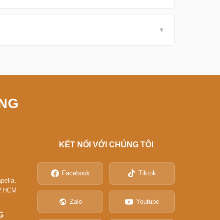
ÔNG
KẾT NỐI VỚI CHÚNG TÔI
Facebook
Tiktok
pella,
TP.HCM
Zalo
Youtube
G