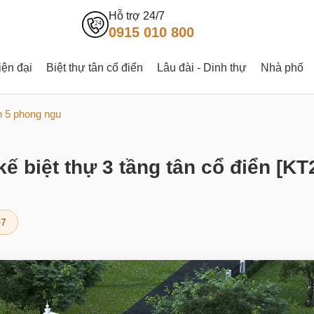
Hỗ trợ 24/7
0915 010 800
iện đại
Biệt thự tân cổ điển
Lâu đài - Dinh thự
Nhà phố
en 5 phong ngu
kế biệt thự 3 tầng tân cổ điển [K
07