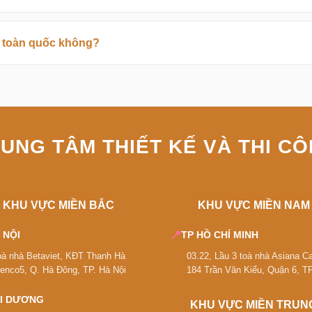
ên toàn quốc không?
UNG TÂM THIẾT KẾ VÀ THI C
KHU VỰC MIỀN BẮC
KHU VỰC MIỀN NAM
📍
 NỘI
TP HỒ CHÍ MINH
oà nhà Betaviet, KĐT Thanh Hà
03.22, Lầu 3 toà nhà Asiana Ca
ienco5, Q. Hà Đông, TP. Hà Nội
184 Trần Văn Kiểu, Quận 6, 
I DƯƠNG
KHU VỰC MIỀN TRUN