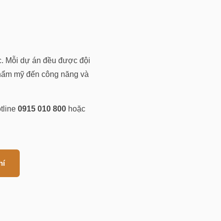
c. Mỗi dự án đều được đội
thẩm mỹ đến công năng và
tline
0915 010 800
hoặc
hí