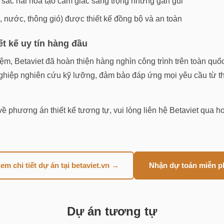
 sắc hài hòa tạo cảm giác sang trọng nhưng gần gũi
n, nước, thông gió) được thiết kế đồng bộ và an toàn
ết kế uy tín hàng đầu
m, Betaviet đã hoàn thiện hàng nghìn công trình trên toàn quố
nghiệp nghiên cứu kỹ lưỡng, đảm bảo đáp ứng mọi yêu cầu từ 
ề phương án thiết kế tương tự, vui lòng liên hệ Betaviet qua ho
em chi tiết dự án tại betaviet.vn →
Nhận dự toán miễn p
Dự án tương tự