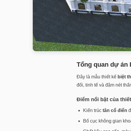
Tổng quan dự án B
Đây là mẫu thiết kế
biệt t
đối, tinh tế và đậm nét t
Điểm nổi bật của thiế
Kiến trúc
tân cổ điển
đ
Bố cục không gian khoa