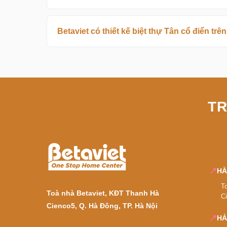
Betaviet có thiết kế biệt thự Tân cổ điển tr
TR
📍
HÀ
T
Toà nhà Betaviet, KĐT Thanh Hà
C
Cienco5, Q. Hà Đông, TP. Hà Nội
📍
HẢ