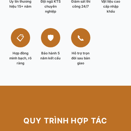
Uy tín thương
Đội ngũ KTS
Giám sát thi
Vật liệu cao
hiệu 15+ năm
chuyên
công 24/7
cấp nhập
nghiệp
khẩu
📋
🛡️
📞
Hợp đồng
Bảo hành 5
Hỗ trợ trọn
minh bạch, rõ
năm kết cấu
đời sau bàn
ràng
giao
QUY TRÌNH HỢP TÁC