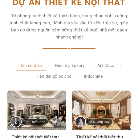
DỰ ÁN THIẾT KẾ NỘI THẤT
diện tích và thẩm mỹ
Xem chi tiết
Xem chi tiết
10 phong cách thiết kế thịnh hành, hàng chục nghìn công
trình chất lượng cao, đánh giá sâu sắc từ kiến trúc sư, giúp
bạn có được nguồn cảm hứng thiết kế ngôi nhà một cách
nhanh chóng!
✦
Tân cổ điển
/
Hiện đại Luxury
/
Art Deco
/
Hiện đại gỗ óc chó
/
Indochine
Trần Tuấn Anh
Lê Quang Huy
Thiết kế nội thất biệt thự
Thiết kế nội thất biệt thự