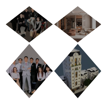
HÀ NỘI
TP. HỒ CHÍ MINH
THANH HÓA
PHÚ THỌ