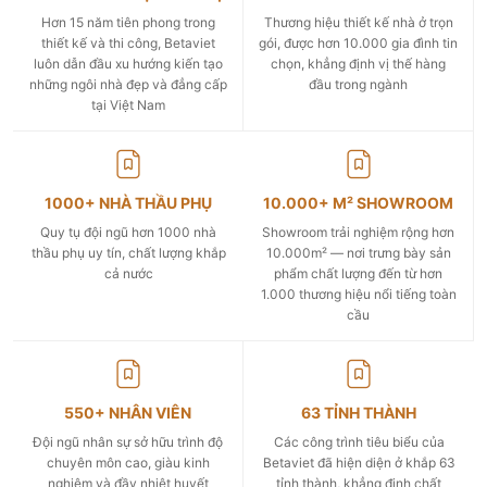
Hơn 15 năm tiên phong trong
Thương hiệu thiết kế nhà ở trọn
thiết kế và thi công, Betaviet
gói, được hơn 10.000 gia đình tin
luôn dẫn đầu xu hướng kiến tạo
chọn, khẳng định vị thế hàng
những ngôi nhà đẹp và đẳng cấp
đầu trong ngành
tại Việt Nam
1000+ NHÀ THẦU PHỤ
10.000+ M² SHOWROOM
Quy tụ đội ngũ hơn 1000 nhà
Showroom trải nghiệm rộng hơn
thầu phụ uy tín, chất lượng khắp
10.000m² — nơi trưng bày sản
cả nước
phẩm chất lượng đến từ hơn
1.000 thương hiệu nổi tiếng toàn
cầu
550+ NHÂN VIÊN
63 TỈNH THÀNH
Đội ngũ nhân sự sở hữu trình độ
Các công trình tiêu biểu của
chuyên môn cao, giàu kinh
Betaviet đã hiện diện ở khắp 63
nghiệm và đầy nhiệt huyết
tỉnh thành, khẳng định chất