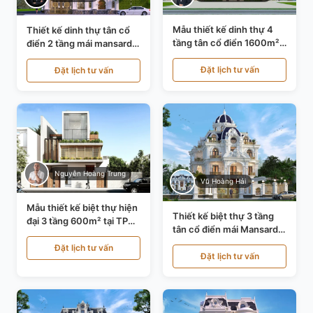
Mẫu thiết kế dinh thự 4
Thiết kế dinh thự tân cổ
tầng tân cổ điển 1600m²
điển 2 tầng mái mansard
tại Thanh Hóa KT20071
tại Bắc Ninh KT20084
Đặt lịch tư vấn
Đặt lịch tư vấn
Nguyễn Hoàng Trung
Vũ Hoàng Hải
Mẫu thiết kế biệt thự hiện
Thiết kế biệt thự 3 tầng
đại 3 tầng 600m² tại TP
tân cổ điển mái Mansard
Hồ Chí Minh KT24602
tại Thanh Hóa KT23104
Đặt lịch tư vấn
Đặt lịch tư vấn