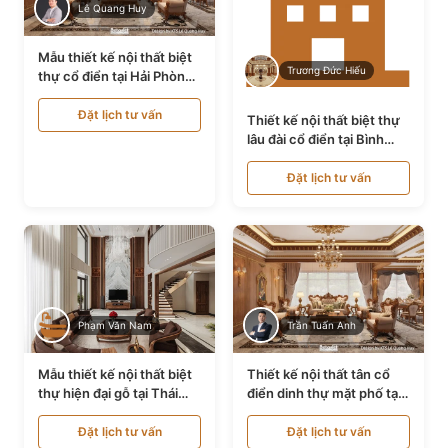
Lê Quang Huy
Mẫu thiết kế nội thất biệt
Trương Đức Hiếu
thự cổ điển tại Hải Phòng
NT24535
Đặt lịch tư vấn
Thiết kế nội thất biệt thự
lâu đài cổ điển tại Bình
Thuận NT21128
Đặt lịch tư vấn
Phạm Văn Nam
Trần Tuấn Anh
Mẫu thiết kế nội thất biệt
Thiết kế nội thất tân cổ
thự hiện đại gỗ tại Thái
điển dinh thự mặt phố tại
Bình NT9188719
Quảng Ninh NT24531
Đặt lịch tư vấn
Đặt lịch tư vấn