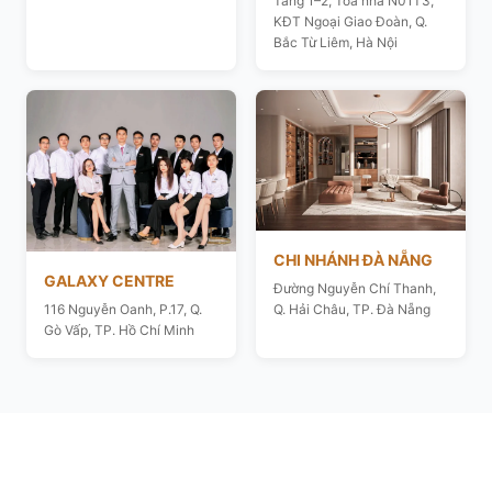
Tầng 1–2, Toà nhà N01T3,
KĐT Ngoại Giao Đoàn, Q.
Bắc Từ Liêm, Hà Nội
CHI NHÁNH ĐÀ NẴNG
GALAXY CENTRE
Đường Nguyễn Chí Thanh,
116 Nguyễn Oanh, P.17, Q.
Q. Hải Châu, TP. Đà Nẵng
Gò Vấp, TP. Hồ Chí Minh