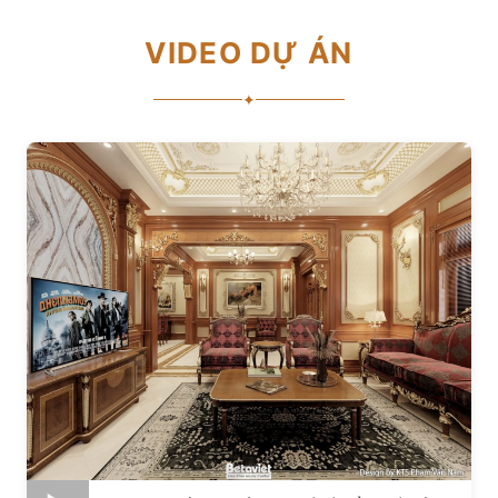
VIDEO DỰ ÁN
✦