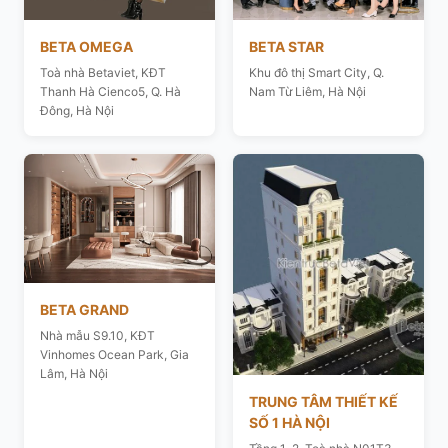
BETA OMEGA
BETA STAR
Toà nhà Betaviet, KĐT
Khu đô thị Smart City, Q.
Thanh Hà Cienco5, Q. Hà
Nam Từ Liêm, Hà Nội
Đông, Hà Nội
BETA GRAND
Nhà mẫu S9.10, KĐT
Vinhomes Ocean Park, Gia
Lâm, Hà Nội
TRUNG TÂM THIẾT KẾ
SỐ 1 HÀ NỘI