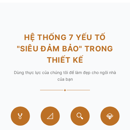
HỆ THỐNG 7 YẾU TỐ
"SIÊU ĐẢM BẢO" TRONG
THIẾT KẾ
Dùng thực lực của chúng tôi để làm đẹp cho ngôi nhà
của bạn
✦
🏅
📐
🔍
💎