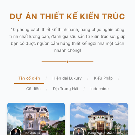
DỰ ÁN THIẾT KẾ KIẾN TRÚC
10 phong cách thiết kế thịnh hành, hàng chục nghìn công
trình chất lượng cao, đánh giá sâu sắc từ kiến trúc sư, giúp
bạn có được nguồn cảm hứng thiết kế ngôi nhà một cách
nhanh chóng!
✦
Tân cổ điển
/
Hiện đại Luxury
/
Kiểu Pháp
/
Cổ điển
/
Địa Trung Hải
/
Indochine
Hoàng Nghĩa Mạnh
Đào Anh Tú