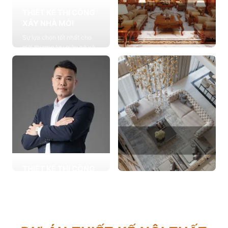
THIẾT KẾ THI CÔNG
XÂY NHÀ MỚI
Sự lựa chọn tốt nhất cho
giới thượng lưu giàu có và
đẳng cấp, cung cấp các
THIẾT KẾ THI CÔNG
giải pháp thiết kế chuyên
NỘI THẤT
sâu
Cung cấp các giải pháp
Xem chi tiết
theo phong cách sống với
thiết kế nội thất thông minh
mang tính thẩm mỹ cao
Xem chi tiết
THIẾT KẾ THI CÔNG
CẢI TẠO NHÀ CŨ
THIẾT KẾ THI CÔNG
Hơn 2.000 dự án cải tạo
CĂN HỘ CHUNG CƯ
nhà ở được triển khai trong
Giải pháp tối ưu cho không
tổng công trình 10.000 sự
gian sống hiện đại, tối ưu
lựa chọn từ các gia đình