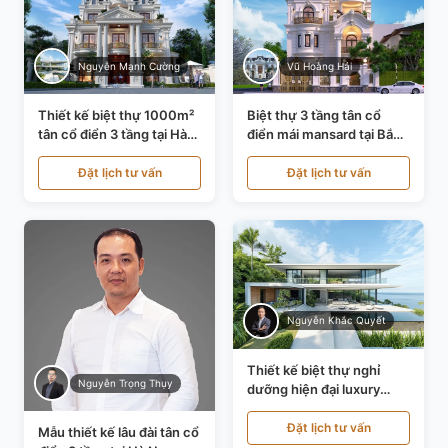
Nguyễn Mạnh Cường
Vũ Hoàng Hải
Thiết kế biệt thự 1000m²
Biệt thự 3 tầng tân cổ
tân cổ điển 3 tầng tại Hà
điển mái mansard tại Bắc
Nội KT21010
Ninh KT21198
Đặt lịch tư vấn
Đặt lịch tư vấn
Nguyễn Khắc Quyết
Thiết kế biệt thự nghỉ
Nguyễn Trọng Thụy
dưỡng hiện đại luxury
700m² tại Đà Nẵng
KT24616
Đặt lịch tư vấn
Mẫu thiết kế lâu đài tân cổ