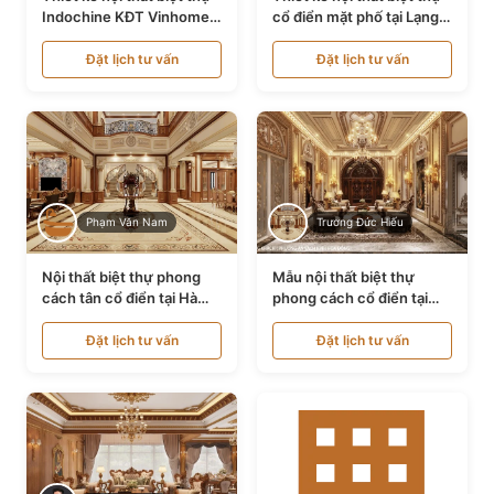
Indochine KĐT Vinhomes
cổ điển mặt phố tại Lạng
Ocean Park NT24600
Sơn NT24534
Đặt lịch tư vấn
Đặt lịch tư vấn
Phạm Văn Nam
Trương Đức Hiếu
Nội thất biệt thự phong
Mẫu nội thất biệt thự
cách tân cổ điển tại Hà
phong cách cổ điển tại
Nội NT24405
Bình Dương NT24532
Đặt lịch tư vấn
Đặt lịch tư vấn