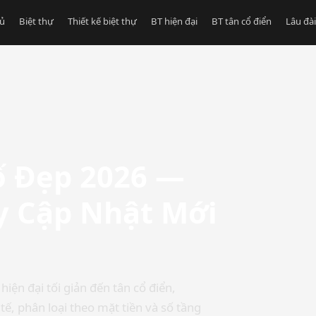
hủ
Biệt thự
Thiết kế biệt thự
BT hiện đại
BT tân cổ điển
Lâu đài
ố Đẹp 2026 —
y Cập Nhật Mới
ện đại tối giản đến tân cổ điển,
ế, phân loại theo mặt tiền và số tầng