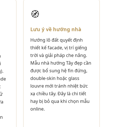
🧭
Lưu ý về hướng nhà
Hướng lô đất quyết định
thiết kế facade, vị trí giếng
trời và giải pháp che nắng.
n
Mẫu nhà hướng Tây đẹp cần
i
được bổ sung hệ fin đứng,
).
double-skin hoặc glass
ade
louvre mới tránh nhiệt bức
c
xạ chiều tây. Đây là chi tiết
sử
hay bị bỏ qua khi chọn mẫu
ửa
online.
ân