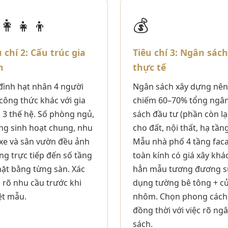
‍👩‍👧‍👦
💰
u chí 2: Cấu trúc gia
Tiêu chí 3: Ngân sách
h
thực tế
đình hạt nhân 4 người
Ngân sách xây dựng nên
công thức khác với gia
chiếm 60–70% tổng ngâ
 3 thế hệ. Số phòng ngủ,
sách đầu tư (phần còn lạ
ng sinh hoạt chung, nhu
cho đất, nội thất, hạ tầng
xe và sân vườn đều ảnh
Mẫu nhà phố 4 tầng fac
g trực tiếp đến số tầng
toàn kính có giá xây khá
ặt bằng từng sàn. Xác
hẳn mẫu tương đương 
 rõ nhu cầu trước khi
dụng tường bê tông + c
ệt mẫu.
nhôm. Chọn phong cách
đồng thời với việc rõ ng
sách.