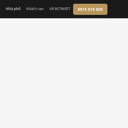
Nhà phố
Khách sạn
Về BETAVIET
0915 010 800