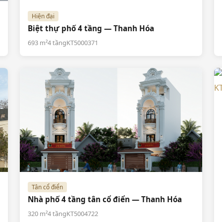
Hiện đại
Biệt thự phố 4 tầng — Thanh Hóa
693 m²
4 tầng
KT5000371
Tân cổ điển
Nhà phố 4 tầng tân cổ điển — Thanh Hóa
320 m²
4 tầng
KT5004722