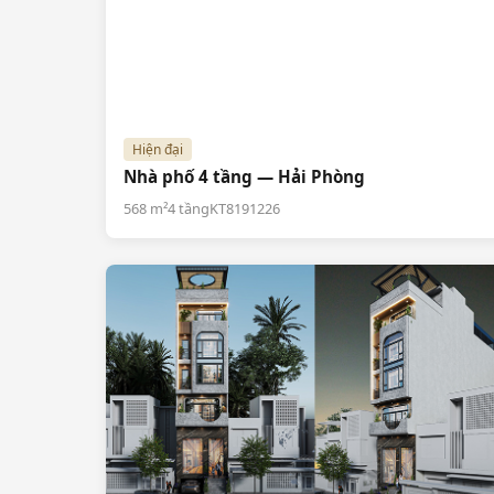
Hiện đại
Nhà phố 4 tầng — Hải Phòng
568 m²
4 tầng
KT8191226