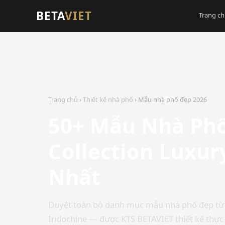
BETA
VIET
Trang c
Trang chủ
›
Thiết kế nhà phố
› Mẫu nhà phố đẹp 2026
50+ Mẫu Nhà Ph
Collection Luxur
Nhất
Duyệt toàn bộ danh mục mẫu nhà phố đẹp từ hi
Indochine — được KTS BETAVIET thiết kế thực t