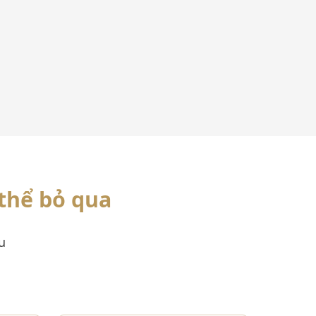
thể bỏ qua
u