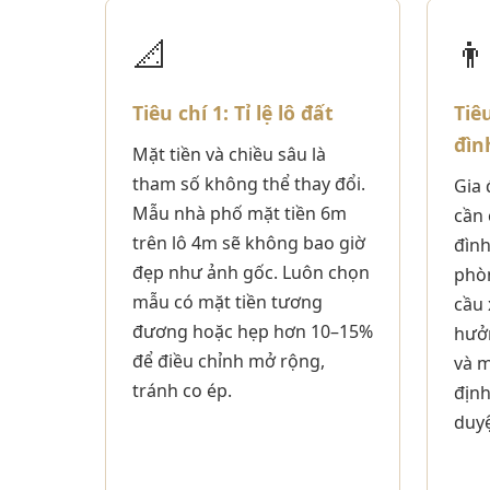
📐
👨
Tiêu chí 1: Tỉ lệ lô đất
Tiê
đìn
Mặt tiền và chiều sâu là
tham số không thể thay đổi.
Gia 
Mẫu nhà phố mặt tiền 6m
cần 
trên lô 4m sẽ không bao giờ
đình
đẹp như ảnh gốc. Luôn chọn
phò
mẫu có mặt tiền tương
cầu 
đương hoặc hẹp hơn 10–15%
hưởn
để điều chỉnh mở rộng,
và m
tránh co ép.
định
duy