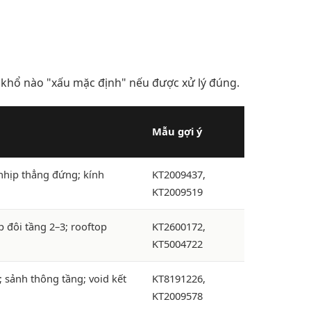
có khổ nào "xấu mặc định" nếu được xử lý đúng.
Mẫu gợi ý
 nhịp thẳng đứng; kính
KT2009437,
KT2009519
 đôi tầng 2–3; rooftop
KT2600172,
KT5004722
; sảnh thông tầng; void kết
KT8191226,
KT2009578