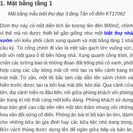
1. Mặt bằng tầng 1
Mặt bằng mẫu biệt thự đẹp 3 tầng Tân cổ điển KT17062
Dinh thự này có một diện tích ấn tượng lên đến 900m2, chính
vì thế mà nó được thiết kế gần giống như một
biệt thự nh
vườn
với kiểu phối cảnh xung quanh và mặt bằng tầng 1 khá
cầu kỳ. Từ cổng chính đi vào là một sân gạch lớn vuông vức,
nối với một gara ô tô bên hông nhà. Xung quanh công trình, ở
chân các tường bao là những đoạn đất trống phủ cỏ xanh, phối
hợp cùng các cây bóng mát cỡ nhỏ tạo ra tiểu cảnh trang trí
mát mắt. Từ sân, một lối bậc tam cấp dẫn lên sảnh chính và
hiên trước được tạo ra bởi loại mái dốc kéo dài. Qua cánh cửa
lớn, đại sảnh hiện ra đầu tiên, nối giữa phòng khách với phòng
ăn trang trí nội thất cùng một kiểu dáng. Phòng khách sử dụng
loại bàn ghế cao cấp trên nền một tấm thảm nhung với những
hoa văn đối xứng cổ điển. Phòng ăn bài trí bộ bàn ăn lớn, dành
cho những bữa ăn gia đình hay các bữa tiệc nhỏ trang trọng.
Bức vách thủng được dựng lên để ngăn giữa bếp và bàn ăn,