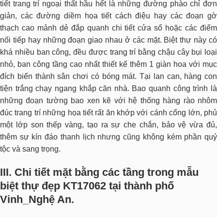
tiết trang trí ngoại thất hầu hết là những đường phào chỉ đơn
giản, các đường diềm họa tiết cách điệu hay các đoạn gờ
thạch cao mảnh dẻ đắp quanh chi tiết cửa sổ hoặc các điểm
nối tiếp hay những đoạn giao nhau ở các mặt. Biệt thự này có
khá nhiều ban công, đều được trang trí bằng chậu cây bụi loại
nhỏ, ban công tầng cao nhất thiết kế thêm 1 giàn hoa với mục
đích biến thành sân chơi có bóng mát. Tại lan can, hàng con
tiện trắng chạy ngang khắp căn nhà. Bao quanh công trình là
những đoạn tường bao xen kẽ với hệ thống hàng rào nhôm
đúc trang trí những họa tiết rất ăn khớp với cánh cổng lớn, phủ
một lớp son thếp vàng, tạo ra sự che chắn, bảo vệ vừa đủ,
thêm sự kín đáo thanh lịch nhưng cũng không kém phần quý
tộc và sang trọng.
III.
Chi tiết mặt bằng các tầng trong mẫu
biệt thự đẹp KT17062 tại thành phố
Vinh_Nghệ An.