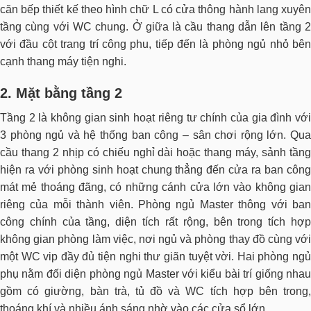
căn bếp thiết kế theo hình chữ L có cửa thông hành lang xuyên
tầng cùng với WC chung. Ở giữa là cầu thang dẫn lên tầng 2
với đầu cột trang trí công phu, tiếp đến là phòng ngủ nhỏ bên
cạnh thang máy tiện nghi.
2. Mặt bằng tầng 2
Tầng 2 là không gian sinh hoạt riêng tư chính của gia đình với
3 phòng ngủ và hệ thống ban công – sân chơi rộng lớn. Qua
cầu thang 2 nhịp có chiếu nghỉ dài hoặc thang máy, sảnh tầng
hiện ra với phòng sinh hoạt chung thẳng đến cửa ra ban công
mát mẻ thoáng đãng, có những cánh cửa lớn vào không gian
riêng của mỗi thành viên. Phòng ngủ Master thông với ban
công chính của tầng, diện tích rất rộng, bên trong tích hợp
không gian phòng làm việc, nơi ngủ và phòng thay đồ cùng với
một WC vip đầy đủ tiện nghi thư giãn tuyệt vời. Hai phòng ngủ
phụ nằm đối diện phòng ngủ Master với kiểu bài trí giống nhau
gồm có giường, bàn trà, tủ đồ và WC tích hợp bên trong,
thoáng khí và nhiều ánh sáng nhờ vào các cửa sổ lớn.