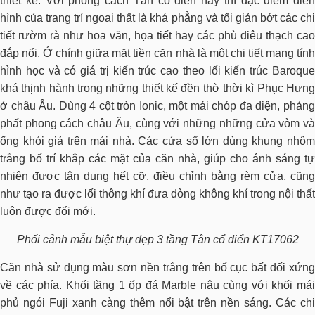
thiết kế. Với phong cách Tân cổ điển này thì đặc điểm điển
hình của trang trí ngoại thất là khá phẳng và tối giản bớt các chi
tiết rườm rà như hoa văn, họa tiết hay các phù điêu thạch cao
đắp nổi. Ở chính giữa mặt tiền căn nhà là một chi tiết mang tính
hình học và có giá trị kiến trúc cao theo lối kiến trúc Baroque
khá thịnh hành trong những thiết kế đền thờ thời kì Phục Hưng
ở châu Âu. Dùng 4 cột tròn Ionic, một mái chóp đa diện, phảng
phất phong cách châu Âu, cùng với những những cửa vòm và
ống khói giả trên mái nhà. Các cửa sổ lớn dùng khung nhôm
trắng bố trí khắp các mặt của căn nhà, giúp cho ánh sáng tự
nhiên được tận dụng hết cỡ, điều chỉnh bằng rèm cửa, cũng
như tạo ra được lối thông khí đưa dòng không khí trong nội thất
luôn được đổi mới.
Phối cảnh mẫu biệt thự đẹp 3 tầng Tân cổ điển KT17062
Căn nhà sử dụng màu sơn nền trắng trên bố cục bất đối xứng
về các phía. Khối tầng 1 ốp đá Marble nâu cùng với khối mái
phủ ngói Fuji xanh càng thêm nổi bật trên nền sáng. Các chi